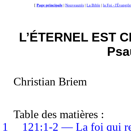
[
Page principale
|
Nouveautés
|
La Bible
|
la Foi - l'Évangile
L’ÉTERNEL EST C
Psa
Christian Briem
Table des matières :
1
121:1-2 — La foi qui re