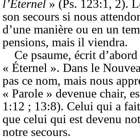
l’Éternel
» (Ps.
123:
1,
2).
L
son secours si nous attendon
d’une manière ou en un temp
pensions, mais il viendra.
Ce psaume, écrit d’abord p
« Éternel ». Dans le Nouve
pas ce nom, mais nous appre
« Parole » devenue chair, es
1:
12 ;
13:8).
Celui qui a fai
que celui qui est devenu no
notre secours.