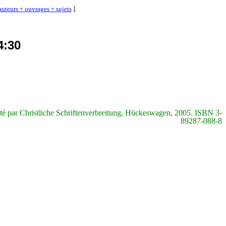
auteurs + ouvrages + sujets
]
4:30
ité par
Christliche
Schriftenverbreitung
,
Hückeswagen
, 2005. ISBN 3-
89287-088-8