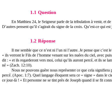
1.1
Question
En Matthieu 24, le Seigneur parle de la tribulation à venir, et d
D’autres pensent qu’il s’agirait du signe de la croix. Qu’est-ce qui est 
1.2
Réponse
Il me semble que ce n’est ni l’un ni l’autre. Je pense que c’est 
« ils verront le Fils de l’homme venant sur les nuées du ciel, avec pui
dit : « et ils regarderont vers moi, celui qu’ils auront percé, et ils 
né » (
Zach
. 12:10).
Nous ne pouvons guère nous représenter ce que cela signifiera pou
percé. (
Apoc
. 1:7). Quel langage éloquent sera ce « signe » dans le ci
ce jour-là ! « Et personne ne se tint près de Joseph quand il se fit connaî