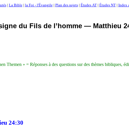
utés
|
La Bible
|
la Foi - l'Évangile
|
Plan des sujets
|
Études AT
|
Études NT
|
Index 
signe du Fils de l’homme — Matthieu 2
hen
Themen
» = Réponses à des questions sur des thèmes bibliques, éd
eu 24:30