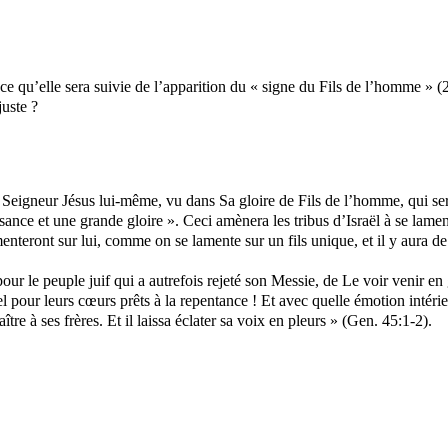
e ce qu’elle sera suivie de l’apparition du « signe du Fils de l’homme » 
juste ?
le Seigneur Jésus lui-même, vu dans Sa gloire de Fils de l’homme, qui ser
ssance et une grande gloire ». Ceci amènera les tribus d’Israël à se lame
se lamenteront sur lui, comme on se lamente sur un fils unique, et il y au
r le peuple juif qui a autrefois rejeté son Messie, de Le voir venir en 
el pour leurs cœurs prêts à la repentance ! Et avec quelle émotion intéri
tre à ses frères. Et il laissa éclater sa voix en pleurs » (
Gen
. 45:1-2).