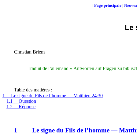
[
Page principale
|
Nouvea
Le 
Christian
Briem
Traduit de l’allemand «
Antworten
auf
Fragen
zu
biblisc
Table des matières :
1
Le signe du Fils de l’homme — Matthieu 24:30
1.1
Question
1.2
Réponse
1
Le signe du Fils de l’homme
— Matthi