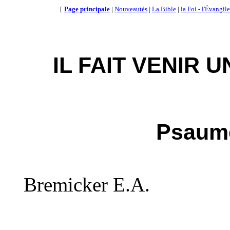
[
Page principale
|
Nouveautés
|
La Bible
|
la Foi - l'Évangile
IL FAIT VENIR 
Psaume
Bremicker E.A.