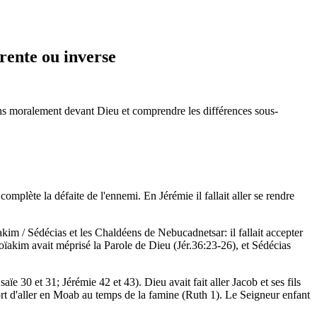
érente ou inverse
tions moralement devant Dieu et comprendre les différences sous-
omplète la défaite de l'ennemi. En Jérémie il fallait aller se rendre
oïakim / Sédécias et les Chaldéens de Nebucadnetsar: il fallait accepter
ehoïakim avait méprisé la Parole de Dieu (Jér.36:23-26), et Sédécias
e 30 et 31; Jérémie 42 et 43). Dieu avait fait aller Jacob et ses fils
tort d'aller en Moab au temps de la famine (Ruth 1). Le Seigneur enfant