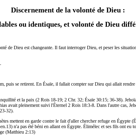
Discernement de la volonté de Dieu :
ables ou identiques, et volonté de Dieu diff
onté de Dieu est changeante. Il faut interroger Dieu, et peser les situa
.
uis se retirent. En Ésaïe, il fallait compter sur Dieu qui allait rendre c
 tranquillité et la paix (2 Rois 18-19; 2 Chr. 32; Ésaïe 30:15; 36-38). Jeh
chias avait pleinement suivi l'Éternel 2 Rois 18:3-8. Dans l'autre cas, J
:23-32).
 mettent en garde contre le fait d'aller chercher refuge en Égypte (Ésaï
.13) n'a pas été béni en allant en Égypte. Élimélec et ses fils ont eu 
ge (Matthieu 2:13)