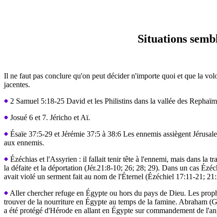
Situations sembl
Il ne faut pas conclure qu'on peut décider n'importe quoi et que la vol
jacentes.
2 Samuel 5:18-25 David et les Philistins dans la vallée des Rephaïm
Josué 6 et 7. Jéricho et Aï.
Ésaïe 37:5-29 et Jérémie 37:5 à 38:6 Les ennemis assiègent Jérusalem, p
aux ennemis.
Ézéchias et l'Assyrien : il fallait tenir tête à l'ennemi, mais dans la
la défaite et la déportation (Jér.21:8-10; 26; 28; 29). Dans un cas Ézé
avait violé un serment fait au nom de l'Éternel (Ézéchiel 17:11-21; 21
Aller chercher refuge en Égypte ou hors du pays de Dieu. Les prophètes
trouver de la nourriture en Égypte au temps de la famine. Abraham (Gen
a été protégé d'Hérode en allant en Égypte sur commandement de l'an