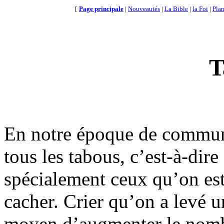
[
Page principale
|
Nouveautés
|
La Bible
|
la Foi
|
Plan
T
En notre époque de communic
tous les tabous, c’est-à-dire
spécialement ceux qu’on est
cacher. Crier qu’on a levé u
moyen d’augmenter le nombr