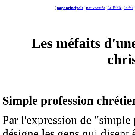
[
page principale
|
nouveautés
|
La Bible
|
la foi
Les méfaits d'un
chri
Simple profession chrétie
Par l'expression de "simple 
désigne les gens qui disent ê