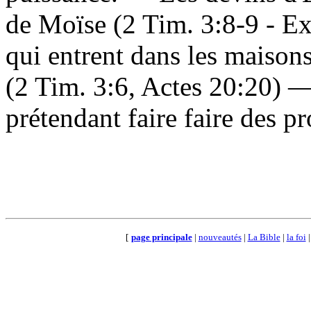
de Moïse (2 Tim. 3:8-9 - E
qui entrent dans les maison
(2 Tim. 3:6, Actes 20:20) 
prétendant faire faire des p
[
page principale
|
nouveautés
|
La Bible
|
la foi