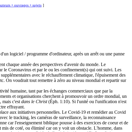
uteurs + ouvrages + sujets
]
 d'un logiciel / programme d'ordinateur, après un arrêt ou une panne
ttent chaque année des perspectives d'avenir du monde. Le
le Coronavirus et par le ou les confinement(s) qui ont suivi. Les
des supplémentaires avec le réchauffement climatique, l'épuisement des
 etc. On voudrait tout remettre à zéro au niveau mondial et repartir sur
tivité humaine, tant par les échanges commerciaux que par la
vements et organisations cherchent à promouvoir un ordre mondial, un
, mais c'est
dans le Christ
(Éph. 1:10). Si l'unité ou l'unification n'est
tre effrayant.
ser place aux initiatives personnelles. Le Covid-19 et remédier au Covid
 avec le tracking, les caméras de surveillance, la reconnaissance
étienne car l'enseignement biblique pousse à des exercices de coeur et de
st mis de coté, ou éliminé car on y voit un obstacle. L'homme, dans