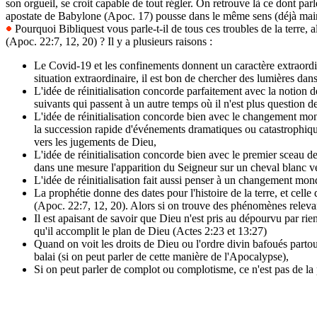
son orgueil, se croit capable de tout régler. On retrouve là ce dont par
apostate de Babylone (Apoc. 17) pousse dans le même sens (déjà mainten
Pourquoi Bibliquest vous parle-t-il de tous ces troubles de la terre
(Apoc. 22:7, 12, 20) ? Il y a plusieurs raisons :
Le Covid-19 et les confinements donnent un caractère extraordin
situation extraordinaire, il est bon de chercher des lumières dan
L'idée de réinitialisation concorde parfaitement avec la notion 
suivants qui passent à un autre temps où il n'est plus question de
L'idée de réinitialisation concorde bien avec le changement mon
la succession rapide d'événements dramatiques ou catastrophiqu
vers les jugements de Dieu,
L'idée de réinitialisation concorde bien avec le premier sceau d
dans une mesure l'apparition du Seigneur sur un cheval blanc v
L'idée de réinitialisation fait aussi penser à un changement mond
La prophétie donne des dates pour l'histoire de la terre, et cell
(Apoc. 22:7, 12, 20). Alors si on trouve des phénomènes relevant
Il est apaisant de savoir que Dieu n'est pris au dépourvu par ri
qu'il accomplit le plan de Dieu (Actes 2:23 et 13:27)
Quand on voit les droits de Dieu ou l'ordre divin bafoués partou
balai (si on peut parler de cette manière de l'Apocalypse),
Si on peut parler de complot ou complotisme, ce n'est pas de la 