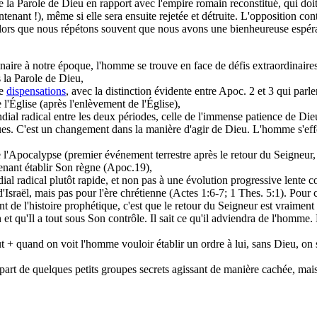
le la Parole de Dieu en rapport avec l'empire romain reconstitué, qui doit
ant !), même si elle sera ensuite rejetée et détruite. L'opposition contr
, alors que nous répétons souvent que nous avons une bienheureuse espéra
aire à notre époque, l'homme se trouve en face de défis extraordinaires 
s la Parole de Dieu,
de
dispensations
, avec la distinction évidente entre Apoc. 2 et 3 qui parle
 l'Église (après l'enlèvement de l'Église),
dial radical entre les deux périodes, celle de l'immense patience de Die
es. C'est un changement dans la manière d'agir de Dieu. L'homme s'effor
e l'Apocalypse (premier événement terrestre après le retour du Seigneur,
enant établir Son règne (Apoc.19),
ial radical plutôt rapide, et non pas à une évolution progressive lente 
e d'Israël, mais pas pour l'ère chrétienne (Actes 1:6-7; 1 Thes. 5:1). Pou
 de l'histoire prophétique, c'est que le retour du Seigneur est vraiment 
en et qu'Il a tout sous Son contrôle. Il sait ce qu'il adviendra de l'hom
t + quand on voit l'homme vouloir établir un ordre à lui, sans Dieu, on 
part de quelques petits groupes secrets agissant de manière cachée, mais 