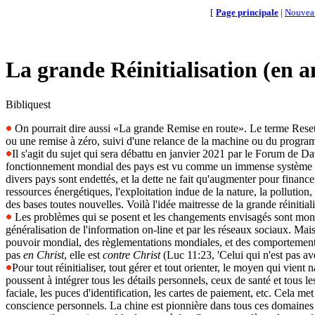
[
Page principale
|
Nouvea
La grande Réinitialisation (en a
Bibliquest
On pourrait dire aussi «La grande Remise en route». Le terme Reset ou
ou une remise à zéro, suivi d'une relance de la machine ou du progr
Il s'agit du sujet qui sera débattu en janvier 2021 par le Forum de
fonctionnement mondial des pays est vu comme un immense système qui a
divers pays sont endettés, et la dette ne fait qu'augmenter pour financ
ressources énergétiques, l'exploitation indue de la nature, la pollution,
des bases toutes nouvelles. Voilà l'idée maitresse de la grande réinitiali
Les problèmes qui se posent et les changements envisagés sont mondi
généralisation de l'information on-line et par les réseaux sociaux. M
pouvoir mondial, des règlementations mondiales, et des comportements
pas
en Christ
, elle est
contre Christ
(Luc 11:23, 'Celui qui n'est pas av
Pour tout réinitialiser, tout gérer et tout orienter, le moyen qui vient
poussent à intégrer tous les détails personnels, ceux de santé et tous 
faciale, les puces d'identification, les cartes de paiement, etc. Cela me
conscience personnels. La chine est pionnière dans tous ces domaines d