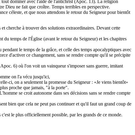
 tout dominer avec l'aide de l'antichrist (Apoc. 13). La religion
e Dieu ne fait que croître. Temps terribles en perspective.
nce céleste, et que nous attendons le retour du Seigneur pour bientôt
et cherche à trouver des solutions extraordinaires. Devant cette
nt du temps de l'Église (avant le retour du Seigneur) et les chapitres
u pendant le temps de la grâce, et celle des temps apocalyptiques avec
ce d'activer ce changement, sans se rendre compte qu'il se précipite
 Apoc. 6) où l'on voit un vainqueur s'imposer sans guerre, imitant
comme on l'a vécu jusqu'ici,
r celle-ci, on a seulement la promesse du Seigneur : «Je viens bientôt»
plus proche que jamais, "à la porte".
me. L'homme se croit autonome dans ses décisions sans se rendre compte
sent bien que cela ne peut pas continuer et qu'il faut un grand coup de
c'est le plus officiellement possible, par les grands de ce monde.