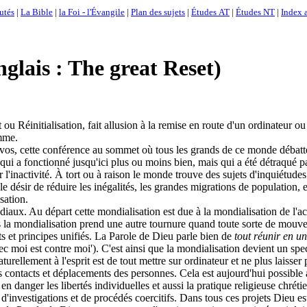
utés
|
La Bible
|
la Foi - l'Évangile
|
Plan des sujets
|
Études AT
|
Études NT
|
Index a
nglais : The great Reset)
 Réinitialisation, fait allusion à la remise en route d'un ordinateur ou
amme.
 Davos, cette conférence au sommet où tous les grands de ce monde déba
 fonctionné jusqu'ici plus ou moins bien, mais qui a été détraqué par 
er l'inactivité. À tort ou à raison le monde trouve des sujets d'inquiétu
 le désir de réduire les inégalités, les grandes migrations de population,
sation.
aux. Au départ cette mondialisation est due à la mondialisation de l'ac
ais la mondialisation prend une autre tournure quand toute sorte de mou
 et principes unifiés. La Parole de Dieu parle bien de
tout réunir en un
ec moi est contre moi'). C'est ainsi que la mondialisation devient un spec
 naturellement à l'esprit est de tout mettre sur ordinateur et ne plus lais
les contacts et déplacements des personnes. Cela est aujourd'hui possible
t en danger les libertés individuelles et aussi la pratique religieuse chr
'investigations et de procédés coercitifs. Dans tous ces projets Dieu e