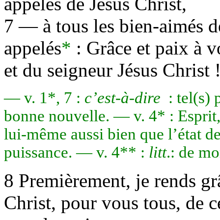
appelés de Jésus Christ,
7 — à tous les bien-aimés d
appelés
*
: Grâce et paix à v
et du seigneur Jésus Christ 
— v. 1*, 7 :
c’est-à-dire
: tel(s)
bonne nouvelle. — v. 4* : Esprit,
lui-même aussi bien que l’état de
puissance. — v. 4** :
litt
.: de mo
8 Premièrement, je rends gr
Christ, pour vous tous, de c