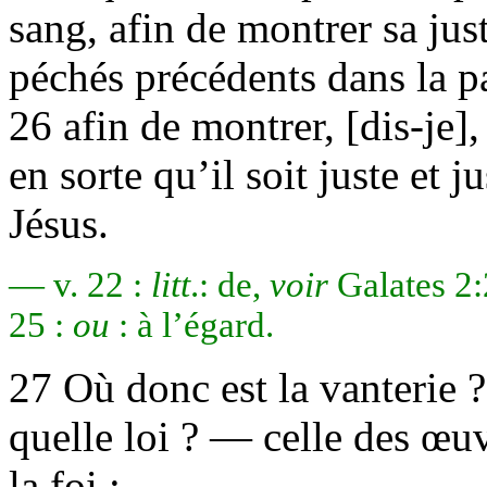
sang, afin de montrer sa jus
péchés précédents dans la p
26 afin de montrer, [dis-je],
en sorte qu’il soit juste et ju
Jésus.
— v. 22 :
litt
.: de,
voir
Galates 2:
25 :
ou
: à l’égard.
27 Où donc est la vanterie 
quelle loi ? — celle des œu
la foi ;