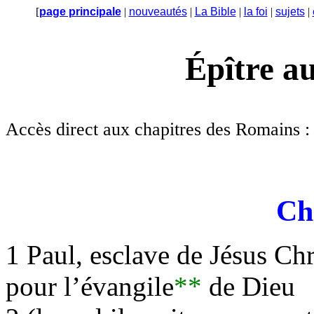
[
page principale
|
nouveautés
|
La Bible
|
la foi
|
sujets
|
Épître 
Accès direct aux chapitres des Romains 
Ch
1 Paul, esclave de Jésus Chr
pour l’évangile
**
de Dieu