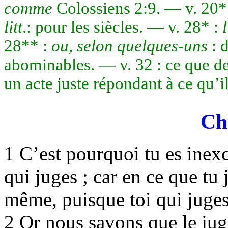
comme
Colossiens 2:9. — v. 20*
litt
.: pour les siècles. — v. 28* :
l
28** :
ou
,
selon quelques-uns
: 
abominables. — v. 32 : ce que de
un acte juste répondant à ce qu’i
Ch
1 C’est pourquoi tu es inex
qui juges ; car en ce que tu
même, puisque toi qui juge
2 Or nous savons que le jug