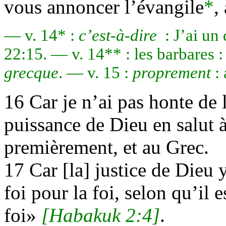
vous annoncer l’évangile
*
,
— v. 14* :
c’est-à-dire
: J’ai un 
22:15. — v. 14** : les barbares :
grecque
. — v. 15 :
proprement
: 
16 Car je n’ai pas honte de l’
puissance de Dieu en salut à
premièrement, et au Grec.
17 Car [la] justice de Dieu y
foi pour la foi, selon qu’il e
foi»
[Habakuk 2:4]
.