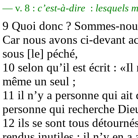
— v. 8 :
c’est-à-dire
:
lesquels m
9 Quoi donc
?
Sommes-nous 
Car nous avons ci-devant acc
sous [le] péché,
10
selon qu’il est écrit
: «Il
même un seul ;
11 il n’y a personne qui ait d
personne qui recherche Dieu
12 ils se sont tous détourné
rendus inutiles ; il n’y en a