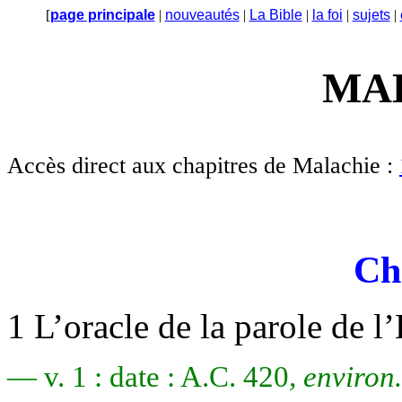
[
page principale
|
nouveautés
|
La Bible
|
la foi
|
sujets
|
MA
Accès direct aux chapitres de Malachie :
Ch
1 L’oracle de la parole de l’
— v. 1 : date : A.C. 420
, environ.