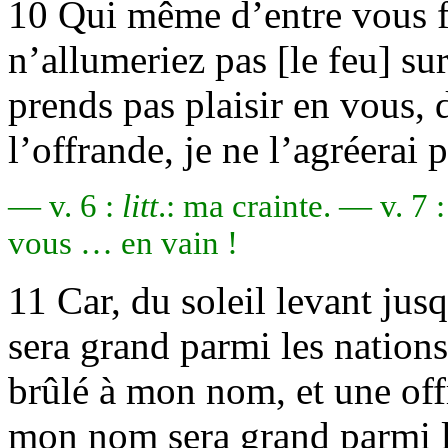
10 Qui même d’entre vous fe
n’allumeriez pas [le feu] su
prends pas plaisir en vous, d
l’offrande, je ne l’agréerai 
— v. 6 :
litt
.: ma crainte. — v. 7 
vous … en vain !
11 Car, du soleil levant ju
sera grand parmi les nations,
brûlé à mon nom, et une off
mon nom sera grand parmi le