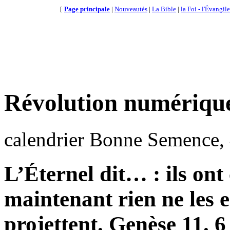
[
Page principale
|
Nouveautés
|
La Bible
|
la Foi - l'Évangile
Révolution numériqu
calendrier Bonne Semence, 4
L’Éternel dit… : ils ont
maintenant rien ne les e
projettent. Genèse 11. 6