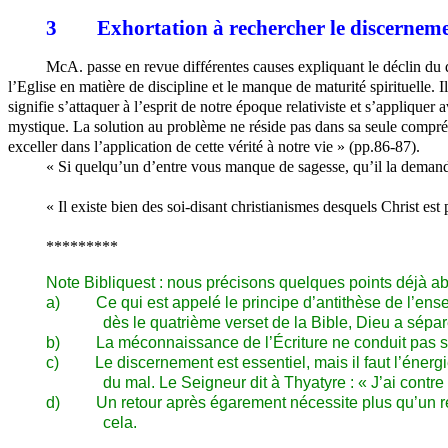
3
Exhortation à rechercher le discerneme
McA. passe en revue différentes causes expliquant le déclin du di
l’Eglise en matière de discipline et le manque de maturité spirituelle. 
signifie s’attaquer à l’esprit de notre époque relativiste et s’appliqu
mystique. La solution au problème ne réside pas dans sa seule compré
exceller dans l’application de cette vérité à notre vie » (pp.86-87).
« Si quelqu’un d’entre vous manque de sagesse, qu’il la demande
« Il existe bien des soi-disant christianismes desquels Christ es
*********
Note Bibliquest : nous précisons quelques points déjà abo
a)
Ce qui est appelé le principe d’antithèse de l’ens
dès le quatrième verset de la Bible, Dieu a sépar
b)
La méconnaissance de l’Écriture ne conduit pas se
c)
Le discernement est essentiel, mais il faut l’énerg
du mal. Le Seigneur dit à Thyatyre : « J’ai contre 
d)
Un retour après égarement nécessite plus qu’un re
cela.