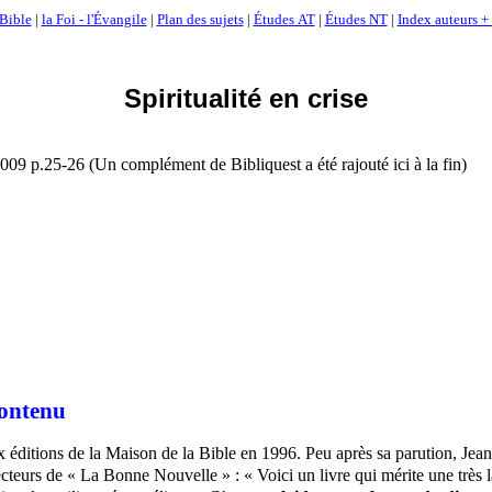
Bible
|
la Foi - l'Évangile
|
Plan des sujets
|
Études AT
|
Études NT
|
Index auteurs +
Spiritualité en crise
9 p.25-26 (Un complément de Bibliquest a été rajouté ici à la fin)
 contenu
aux éditions de la Maison de la Bible en 1996. Peu après sa parution, J
eurs de « La Bonne Nouvelle » : « Voici un livre qui mérite une très l