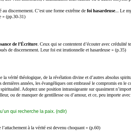
é au discernement. C’est une forme extrême de
foi hasardeuse
... Le m
le » (pp.30-31)
sance de l’Écriture
. Ceux qui se contentent d’écouter avec crédulité tel
oués de discernement. Leur foi est irrationnelle et hasardeuse » (p.35)
 la vérité théologique, de la révélation divine et d’autres absolus spirit
 Ces dernières années, les évangéliques ont embrassé le compromis en le 
ritualité. Adoptez une position intransigeante sur quasiment n’importe q
elleur, ou de manquer de gentillesse ou d’amour, et ce, peu importe ave
u’un qui recherche la paix. (ndlr)
l’attachement à la vérité est devenu choquant » (p.60)