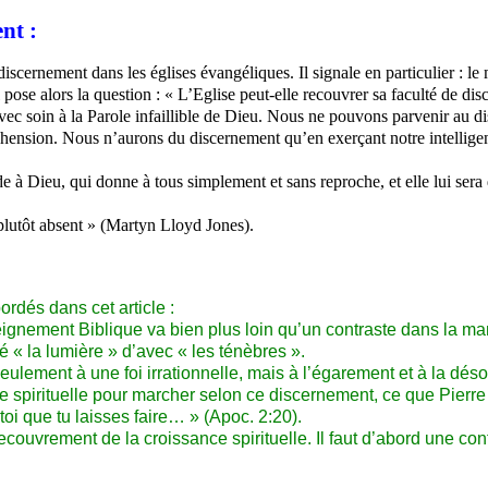
nt :
scernement dans les églises évangéliques. Il signale en particulier : le 
Il pose alors la question : « L’Eglise peut-elle recouvrer sa faculté de d
er avec soin à la Parole infaillible de Dieu. Nous ne pouvons parvenir au
hension. Nous n’aurons du discernement qu’en exerçant notre intelligen
 à Dieu, qui donne à tous simplement et sans reproche, et elle lui sera
t plutôt absent » (Martyn Lloyd Jones).
rdés dans cet article :
eignement Biblique va bien plus loin qu’un contraste dans la man
é « la lumière » d’avec « les ténèbres ».
ulement à une foi irrationnelle, mais à l’égarement et à la dés
ie spirituelle pour marcher selon ce discernement, ce que Pierre 
toi que tu laisses faire… » (Apoc. 2:20).
couvrement de la croissance spirituelle. Il faut d’abord une co