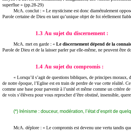
superflue » (pp.28-29)
McA. conclut : « Le mysticisme est donc diamétralement oppos
Parole certaine de Dieu en tant qu’unique objet de foi réellement fiab
1.3
Au sujet du discernement :
McA. met en garde : «
Le discernement dépend de la connais
Parole de Dieu et de la laisser parler par elle-même, ne peuvent être d
1.4
Au sujet du compromis :
« Lorsqu’il s’agit de questions bibliques, de principes moraux, de
de notre époque, l’Eglise est en train de perdre de vue cette réalité.
comme une base pour parvenir à l’unité et même comme un critère de spi
de voix s’élèvera pour vous reprocher d’être obstiné, insensible, quer
(*) Irénisme : douceur, modération, l’état d’esprit de quelq
McA. déplore : « Le compromis est devenu une vertu tandis que 