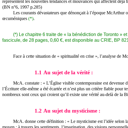
représentent les nouvelles tendances et mouvances qui affectent déjà 
(BN n°6, 1997 p.285)
Les courants dévastateurs que dénonçait à l’époque McArthur o
œcuméniques
(*)
.
(*) Le chapitre 6 traite de « la bénédiction de Toronto »
fascicule, de 28 pages, 0,60 €, est disponible au CRIE, 
Face à cette situation de « spiritualité en crise », l’analyse de 
1.1
Au sujet de la vérité :
McA. constate : « L’Église visible contemporaine est devenue d’u
l’Écriture elle-même a été écartée et n’est plus un critère fiable pour te
nombreux sont ceux qui croient qu’il existe une vérité au-delà de la Bi
1.2
Au sujet du mysticisme :
McA. donne cette définition : « Le mysticisme est l’idée selon laq
moyen : à travers les sentiments, l’imagination, des visions personnell