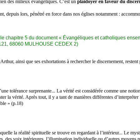
bien des milieux évangéliques. C’est un
plaidoyer en faveur du discer
nt, depuis lors, pénétré en force dans nos églises notamment : accomm
 et le chapitre 5 du document « Évangéliques et catholiques ensem
BP 82121, 68060 MULHOUSE CEDEX 2)
McArthur, ainsi que ses exhortations à rechercher le discernement, restent
ne tolérance surprenante... La vérité est considérée comme une notion v
ster la vérité. Après tout, il y a tant de manières différentes d’interpréter
ble » (p.18)
uelle la réalité spirituelle se trouve en regardant à l’intérieur... Le my
es, des voix intérieures, l’illumination individuelle ou d’autres moyens 