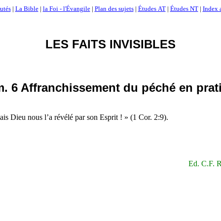
utés
|
La Bible
|
la Foi - l'Évangile
|
Plan des sujets
|
Études AT
|
Études NT
|
Index 
LES FAITS INVISIBLES
. 6 Affranchissement du péché en prat
ais Dieu nous l’a révélé par son Esprit ! » (1 Cor. 2:9).
Ed. C.F. R