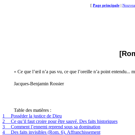
[
Page principale
|
Nouvea
[Rom
« Ce que l’œil n’a pas vu, ce que l’oreille n’a point entendu... m
Jacques-Benjamin Rossier
Table des matières :
1
Posséder la justice de Dieu
2
Ce qu’il faut croire pour être sauvé. Des faits historiques
3
Comment l’ennemi reprend sous sa domination
4
Des faits invisibles (Rom. 6). Affranchissement