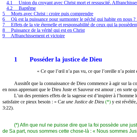
4.1
Union du croyant avec Christ mort et ressuscité. Affranchiss
4.2
Baptême
5
Morts avec Christ : croire puis comprendre
6
Où est la puissance pour surmonter le péché qui habite en nous 
7
Effets de la vie éternelle et responsabilité de ceux qui la possèden
8
Puissance de la vérité qui est en Christ
9
Affranchissement et victoire
1
Posséder la justice de Dieu
« Ce que l’œil n’a pas vu, ce que l’oreille n’a poin
Aussitôt que la connaissance de Dieu commence à agir sur la con
en nous apprenant que le Dieu Juste et Sauveur est amour ; en sorte qu
L’un des premiers effets de la sagesse est d’inspirer à l’homme 
satisfaire ce pieux besoin : « Car
une Justice de Dieu
(*)
y est révélée,
3:22).
(*) Afin que nul ne puisse dire que la foi possède une justi
de Sa part, nous sommes cette chose-là : « Nous sommes Justic