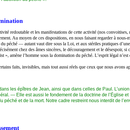
mination
ivité redoutable et les manifestations de cette activité (nos convoitises
gement. Au moyen de ces dispositions, en nous faisant regarder à nous-m
 péché — autant vaut dire sous la Loi, et aux stériles pratiques d’une re
écisément chez des âmes sincères, le découragement et le désespoir, si ce
hrist », amène l’homme sous la domination du péché. L’esprit légal n’est q
rtains faits, invisibles, mais tout aussi réels que ceux que nous avons a
ans les épîtres de Jean, ainsi que dans celles de Paul. L’union 
éral. — Elle est aussi le fondement de la doctrine de l’Église et
 péché et de la mort. Notre cadre restreint nous interdit de l’
issement