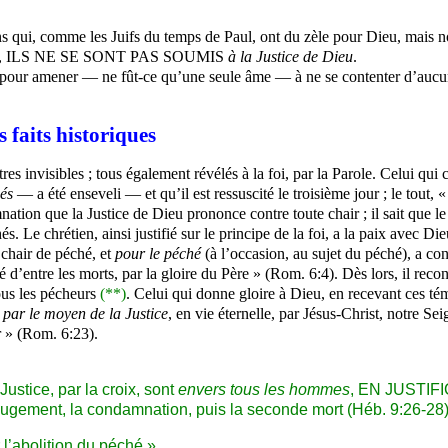
ens qui, comme les Juifs du temps de Paul, ont du zèle pour Dieu, mais 
rme), ILS NE SE SONT PAS SOUMIS
à la Justice de Dieu
.
, pour amener — ne fût-ce qu’une seule âme — à ne se contenter d’aucun
s faits historiques
tres invisibles ; tous également révélés à la foi, par la Parole. Celui qui 
és
— a été enseveli — et qu’il est ressuscité le troisième jour ; le tout, «
ation que la Justice de Dieu prononce contre toute chair ; il sait que le
. Le chrétien, ainsi justifié sur le principe de la foi, a la paix avec Die
chair de péché, et
pour le péché
(à l’occasion, au sujet du péché), a co
té d’entre les morts, par la gloire du Père » (Rom. 6:4). Dès lors, il rec
tous les pécheurs
(**)
. Celui qui donne gloire à Dieu, en recevant ces tém
 par le moyen de la Justice
, en vie éternelle, par Jésus-Christ, notre Se
ur » (Rom. 6:23).
Justice, par la croix, sont
envers tous les hommes
, EN JUSTIFIC
e jugement, la condamnation, puis la seconde mort (Héb. 9:26-28)
 l’abolition du péché ».