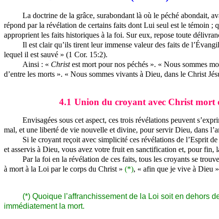
La doctrine de la grâce, surabondant là où le péché abondait, a
répond par la révélation de certains faits dont Lui seul est le témoin 
approprient les faits historiques à la foi. Sur eux, repose toute délivra
Il est clair qu’ils tirent leur immense valeur des faits de l’Évan
lequel il est sauvé » (1 Cor. 15:2).
Ainsi : «
Christ
est mort pour nos péchés ». « Nous sommes morts 
d’entre les morts ». « Nous sommes vivants à Dieu, dans le Christ Jés
4.1
Union du croyant avec Christ mort e
Envisagées sous cet aspect, ces trois révélations peuvent s’expr
mal, et une liberté de vie nouvelle et divine, pour servir Dieu, dans l’
Si le croyant reçoit avec simplicité ces révélations de l’Esprit 
et asservis à Dieu, vous avez votre fruit en sanctification et, pour fin, l
Par la foi en la révélation de ces faits, tous les croyants se tro
à mort à la Loi par le corps du Christ »
(*)
, « afin que je vive à Dieu »
(*) Quoique l’affranchissement de la Loi soit en dehors de
immédiatement la mort.