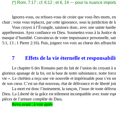
(*) Rom. 7:17 ; cf. 6:12 ; et 6, 14 — pour la nuance import
Ignorez-vous, ou refusez-vous de croire que vous êtes morts, ens
chair ; vous vous replacez, par cette ignorance, sous la juridiction de la
Vous croyez à l’Évangile, saisissez donc, avec une sainte hardie
appréhension. Ayez confiance en Dieu. Soumettez-vous à la Justice de 
masque d’humilité. Convaincus de votre impuissance personnelle, sais
5:1, 13 ; 1 Pierre 2:16). Puis, joignez vos voix au chœur des affranch
7
Effets de la vie éternelle et responsabil
Le chapitre 6 des Romains part du fait de l’union du croyant à un 
glorieux apanage de la foi, est la base de notre subsistance, notre forc
vie ». Le chrétien a reçu une vie nouvelle et impérissable pour s’en ser
de son cœur. C’est un état nouveau, état de délivrance et de liberté joint
La mort est donc l’instrument, la rançon, l’issue de toute délivra
Dieu. La Liberté de la grâce est tellement incompatible avec toute espè
pièces de l’armure complète de Dieu.
Revu avant ; à voir après