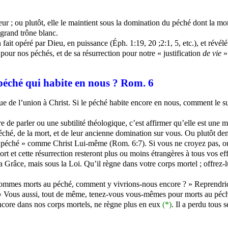
eur ; ou plutôt, elle le maintient sous la domination du péché dont la mort
 grand trône blanc.
fait opéré par Dieu, en puissance (Éph. 1:19, 20 ;2:1, 5, etc.), et révélé 
pour nos péchés, et de sa résurrection pour notre « justification
de vie
»
péché qui habite en nous ? Rom. 6
ique de l’union à Christ. Si le péché habite encore en nous, comment le 
 de parler ou une subtilité théologique, c’est affirmer qu’elle est une m
ché, de la mort, et de leur ancienne domination sur vous. Ou plutôt d
 du péché » comme Christ Lui-même (Rom. 6:7). Si vous ne croyez pas, ou
 mort et cette résurrection resteront plus ou moins étrangères à tous vos
a Grâce, mais sous la Loi. Qu’il règne dans votre corps mortel ; offrez-l
ommes morts au péché, comment y vivrions-nous encore ? » Reprendrions
: « Vous aussi, tout de même, tenez-vous vous-mêmes pour morts au péché
encore dans nos corps mortels, ne règne plus en eux
(*)
. Il a perdu tous 