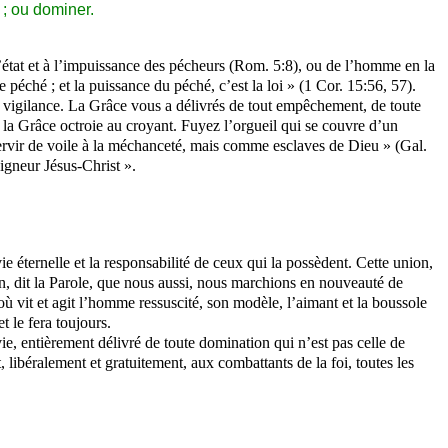
 ; ou dominer.
l’état et à l’impuissance des pécheurs (Rom. 5:8), ou de l’homme en la
le péché ; et la puissance du péché, c’est la loi » (1 Cor. 15:56, 57).
te vigilance. La Grâce vous a délivrés de tout empêchement, de toute
la Grâce octroie au croyant. Fuyez l’orgueil qui se couvre d’un
ervir de voile à la méchanceté, mais comme esclaves de Dieu » (Gal.
igneur Jésus-Christ ».
ie éternelle et la responsabilité de ceux qui la possèdent. Cette union,
afin, dit la Parole, que nous aussi, nous marchions en nouveauté de
 où vit et agit l’homme ressuscité, son modèle, l’aimant et la boussole
t le fera toujours.
 vie, entièrement délivré de toute domination qui n’est pas celle de
 libéralement et gratuitement, aux combattants de la foi, toutes les