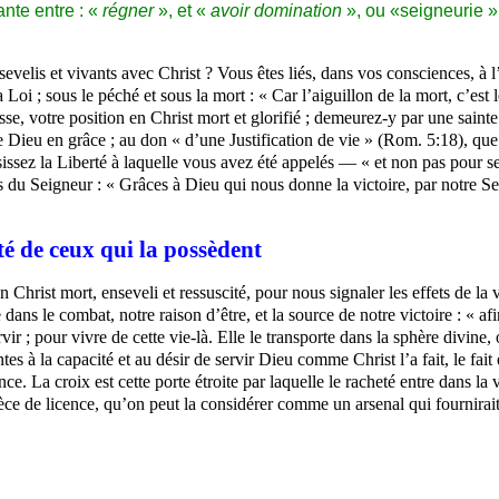
ante entre : «
régner
», et «
avoir domination
», ou «seigneurie »
evelis et vivants avec Christ ? Vous êtes liés, dans vos consciences, à 
 Loi ; sous le péché et sous la mort : « Car l’aiguillon de la mort, c’est 
sse, votre position en Christ mort et glorifié ; demeurez-y par une sain
Dieu en grâce ; au don « d’une Justification de vie » (Rom. 5:18), que 
issez la Liberté à laquelle vous avez été appelés — « et non pas pour s
is du Seigneur : « Grâces à Dieu qui nous donne la victoire, par notre Se
ité de ceux qui la possèdent
Christ mort, enseveli et ressuscité, pour nous signaler les effets de la v
e dans le combat, notre raison d’être, et la source de notre victoire : « 
vir ; pour vivre de cette vie-là. Elle le transporte dans la sphère divine,
es à la capacité et au désir de servir Dieu comme Christ l’a fait, le fait e
nce. La croix est cette porte étroite par laquelle le racheté entre dans la
ce de licence, qu’on peut la considérer comme un arsenal qui fournirait,