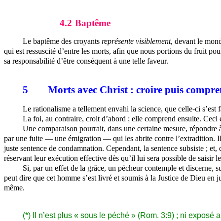
4.2
Baptême
Le baptême des croyants
représente visiblement
, devant le monde
qui est ressuscité d’entre les morts, afin que nous portions du fruit po
sa responsabilité d’être conséquent à une telle faveur.
5
Morts avec Christ : croire puis compr
Le rationalisme a tellement envahi la science, que celle-ci s’est f
La foi, au contraire, croit d’abord ; elle comprend ensuite. Ceci
Une comparaison pourrait, dans une certaine mesure, répondre 
par une fuite — une émigration — qui les abrite contre l’extradition. I
juste sentence de condamnation. Cependant, la sentence subsiste ; et,
réservant leur exécution effective dès qu’il lui sera possible de saisir
Si, par un effet de la grâce, un pécheur contemple et discerne, 
peut dire que cet homme s’est livré et soumis à la Justice de Dieu en ju
même.
(*) Il n’est plus « sous le péché » (Rom. 3:9) ; ni expos