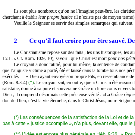
Ils sont plus nombreux qu’on ne l’imagine peut-être, les chréti
cherchant à établir
leur propre justice
(il n’existe pas de moyen te
Veuille le Seigneur se servir des simples remarques qui suivent
2
Ce qu’il faut croire pour être sauvé. De
Le Christianisme repose sur des faits ; les uns historiques, les au
15:1-5. Cf. Rom. 10:9, 10), savoir : que Christ est mort
pour nos péch
Le croyant a donc ratifié, pour lui-même, la sentence de condamn
que l’auguste victime a porté, ôté et laissé dans la tombe tous nos péchés
exécutés — « Dieu ayant envoyé son propre Fils, en ressemblance de 
(Rom. 8:3-4)
(*)
. Le croyant sait, en outre, que « Christ a été ressusci
satisfaite, donne à sa pure et souveraine Grâce un libre cours envers 
Dieu ; il comprend désormais cette précieuse vérité : «La Grâce
règne
don de Dieu, c’est la vie éternelle, dans le Christ Jésus, notre Seigne
(*) Les conséquences de la satisfaction de la Loi et de la 
pas à cette « justice accomplie », n’a plus, devant elle, que l
(**) L’idée est encore plus générale en Héb. 9:26 : « Pour