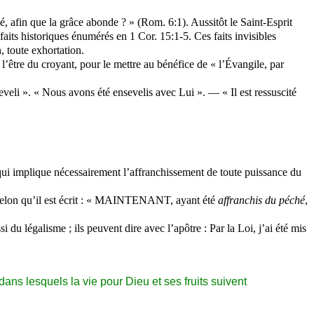
, afin que la grâce abonde ? » (Rom. 6:1). Aussitôt le Saint-Esprit
faits historiques énumérés en 1 Cor. 15:1-5. Ces faits invisibles
n, toute exhortation.
 l’être du croyant, pour le mettre au bénéfice de « l’Évangile, par
eli ». « Nous avons été ensevelis avec Lui ». — « Il est ressuscité
 qui implique nécessairement l’affranchissement de toute puissance du
it, selon qu’il est écrit : « MAINTENANT, ayant été
affranchis du péché
,
 du légalisme ; ils peuvent dire avec l’apôtre : Par la Loi, j’ai été mis
dans lesquels la vie pour Dieu et ses fruits suivent