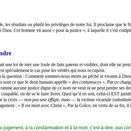
, les résultats ou plutôt les privilèges de notre foi. Il proclame que le 
ur Dieu. Cet homme vit aussi « pour la justice », à laquelle il s’est comp
endre
ait une loi de nier une foule de faits patents et visibles, dont elle ne pe
 est spécialement le cas pour les vérités qui nous occupent.
à la question : Comment sommes-nous morts au péché et vivants à Dieu 
ls sont ce que le droit humain appelle «
des contumaces
». Par ce change
 comme aucune justice digne de ce nom ne veut ni ne peut perdre ses dr
 le coupable, ou de se le faire livrer. Quoi qu’il en soit, celui-ci EST j
sur la croix —
non pas une effigie
, mais — la victime vicariale (substituée
gement : « Il est mort avec Christ ». Par la Grâce, en vertu de sa foi, il
é au jugement, à la condamnation et à la mort, c’est-à-dire, aux