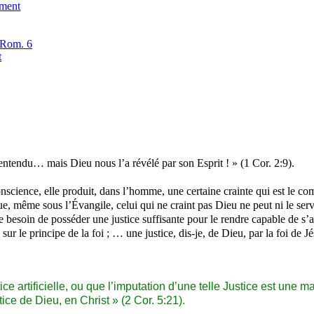
ement
? Rom. 6
t
t entendu… mais Dieu nous l’a révélé par son Esprit ! » (1 Cor. 2:9).
science, elle produit, dans l’homme, une certaine crainte qui est le co
e, même sous l’Évangile, celui qui ne craint pas Dieu ne peut ni le serv
le besoin de posséder une justice suffisante pour le rendre capable de s’
 sur le principe de la foi ; … une justice, dis-je, de Dieu, par la foi de 
ce artificielle, ou que l’imputation d’une telle Justice est une ma
e de Dieu, en Christ » (2 Cor. 5:21).