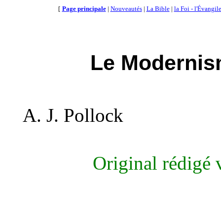
[
Page principale
|
Nouveautés
|
La Bible
|
la Foi - l'Évangil
Le Modernism
A. J. Pollock
Original rédigé v