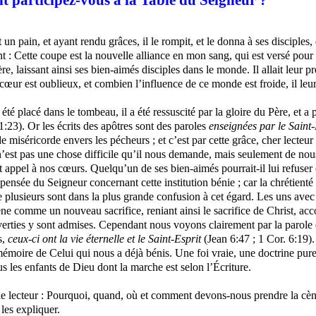
articipez-vous à la Table du Seigneur ?
rit un pain, et ayant rendu grâces, il le rompit, et le donna à ses disciple
 : Cette coupe est la nouvelle alliance en mon sang, qui est versé pour
ère, laissant ainsi ses bien-aimés disciples dans le monde. Il allait leur 
cœur est oublieux, et combien l’influence de ce monde est froide, il leu
 été placé dans le tombeau, il a été ressuscité par la gloire du Père, et a
11:23). Or les écrits des apôtres sont des paroles
enseignées par le
Saint-
de miséricorde envers les pécheurs ; et c’est par cette grâce, cher lecte
n’est pas une chose difficile qu’il nous demande, mais seulement de no
fait appel à nos cœurs. Quelqu’un de ses bien-aimés pourrait-il lui refuser
 pensée du Seigneur concernant cette institution bénie ; car la chrétienté
e plusieurs sont dans la plus grande confusion à cet égard. Les uns avec
ène comme un nouveau sacrifice, reniant ainsi le sacrifice de Christ, acc
erties
y
sont
admises. Cependant nous voyons clairement par la parole de
s,
ceux-ci ont la vie éternelle et le
Saint-Esprit
(
Jean 6:47 ; 1 Cor. 6:19)
émoire de Celui qui nous a déjà bénis. Une foi vraie, une doctrine pure
us les enfants de Dieu dont la marche est selon l’Écriture.
t le lecteur : Pourquoi, quand, où et comment devons-nous prendre la c
 les expliquer.