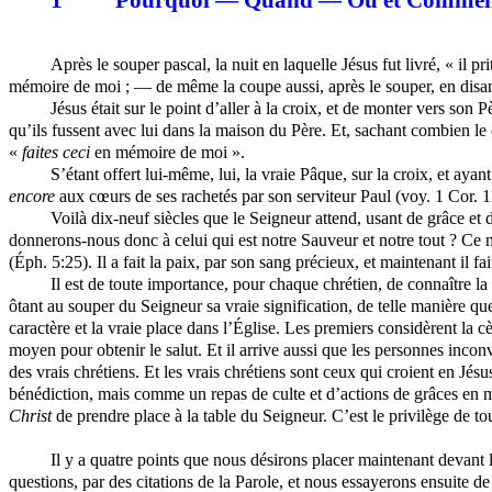
1
Pourquoi — Quand — Où et Comment p
Après le souper pascal, la nuit en laquelle Jésus fut livré, « il p
mémoire de moi ; — de même la coupe aussi, après le souper, en disant
Jésus était sur le point d’aller à la croix, et de monter vers son P
qu’ils fussent avec lui dans la maison du Père. Et, sachant combien le 
«
faites ceci
en mémoire de moi ».
S’étant offert lui-même, lui, la vraie Pâque, sur la croix, et ayant
encore
aux cœurs de ses rachetés par son serviteur Paul (
voy
. 1 Cor. 
Voilà dix-neuf siècles que le Seigneur attend, usant de grâce et 
donnerons-nous donc à celui qui est notre Sauveur et notre tout ? Ce 
(
Éph
. 5:25). Il a fait la paix, par son sang précieux, et maintenant il 
Il est de toute importance, pour chaque chrétien, de connaître la
ôtant au souper du Seigneur sa vraie signification, de telle manière qu
caractère et la vraie place dans l’Église. Les premiers considèrent la c
moyen pour obtenir le salut. Et il arrive aussi que les personnes
inconv
des vrais chrétiens. Et les vrais chrétiens sont ceux qui croient en Jésu
bénédiction, mais comme un repas de culte et d’actions de grâces en m
Christ
de prendre place à la table du Seigneur. C’est le privilège de to
Il y a quatre points que nous désirons placer maintenant devan
questions, par des citations de la Parole, et nous essayerons ensuite de