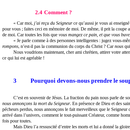
2.4
Comment ?
« Car moi,
j’ai reçu du Seigneur
ce qu’aussi je vous ai enseigné :
pour vous ; faites ceci en mémoire de moi. De même, il prit la coupe aus
de moi. Car toutes les fois que
vous mangez ce pain, et que vous buve
« Je parle comme à des personnes intelligentes : jugez vous-mê
rompons
, n’est-il pas la communion du corps du Christ ? Car
nous
qu
Nous voudrions maintenant, cher ami chrétien, attirer votre att
ce qui lui est agréable !
3
Pourquoi devons-nous prendre le sou
C’est en souvenir de Jésus. La fraction du pain nous parle de s
nous annonçons la mort du Seigneur
. En présence de Dieu et des sai
pécheurs perdus, nous annonçons le fait merveilleux que le Seigneur de
arrivé dans l’univers, comment le tout-puissant Créateur, comme homme
fois pour toutes.
Mais Dieu l’a ressuscité d’entre les morts et lui a donné la gloire