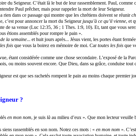
re du Seigneur. C’était là le but de leur rassemblement. Paul, comme on 
r entendre Paul prêcher, mais pour rappeler la mort de leur Seigneur.
 a rien dans ce passage qui montre que les chrétiens doivent se réunir
c
ne, c’est pour annoncer la mort du Seigneur
jusqu’à ce qu’il vienne
, et 
ente de sa venue (Luc 12:35, 36 ; 1
Thes
. 1:9, 10). Et, tant que vous se
ous étions assemblés pour rompre le pain ».
 de la semaine
... et huit jours après... Jésus vient, les portes étant fermées
les fois
que vous la boirez en mémoire de moi. Car
toutes les fois
que vo
 vue, étant considérée comme une chose secondaire. L’exposé de la Parol
ois, ou moins souvent encore. Que Dieu, dans sa grâce, conduise tout chré
gneur est que ses rachetés rompent le pain au moins chaque premier jour
igneur ?
blés
en mon nom
, je suis
là
au milieu d’eux ». Que mon lecteur veuille bi
les siens rassemblés en son nom. Notez ces mots : «
en mon nom
». C’es
emblés en mon nom ». Cela exclut toute association humaine, et toute ind