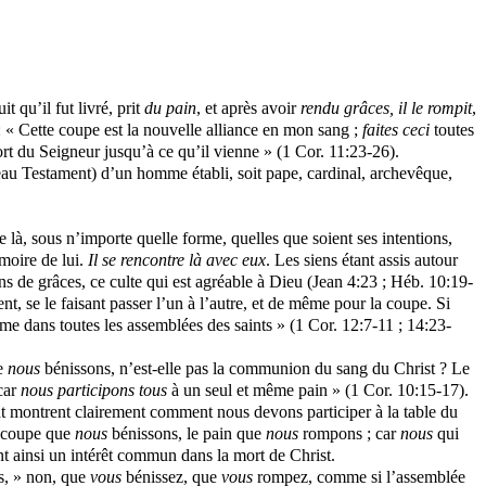
t qu’il fut livré, prit
du pain
, et après avoir
rendu grâces
, il le rompit
,
t : « Cette coupe est la nouvelle alliance en mon sang ;
faites ceci
toutes
rt du Seigneur jusqu’à ce qu’il vienne » (1 Cor. 11:23-26).
eau Testament) d’un homme établi, soit pape, cardinal, archevêque,
e là, sous n’importe quelle forme, quelles que soient ses intentions,
moire de lui.
Il se rencontre là avec eux
. Les siens étant assis autour
s de grâces, ce culte qui est agréable à Dieu (Jean 4:23 ;
Héb
. 10:19-
ent, se le faisant passer l’un à l’autre, et de même pour la coupe. Si
me dans toutes les assemblées des saints » (1 Cor. 12:7-11 ; 14:23-
ue
nous
bénissons, n’est-elle pas la communion du sang du Christ ? Le
 car
nous participons tous
à un seul et même pain » (1 Cor. 10:15-17).
dent montrent clairement comment nous devons participer à la table du
a coupe que
nous
bénissons, le pain que
nous
rompons ; car
nous
qui
ant ainsi un intérêt commun dans la mort de Christ.
, » non, que
vous
bénissez, que
vous
rompez, comme si l’assemblée