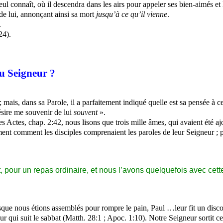
ul connaît, où il descendra dans les airs pour appeler ses bien-aimés et
de lui, annonçant ainsi sa mort
jusqu’à ce qu’il vienne
.
.
24).
u Seigneur ?
s, dans sa Parole, il a parfaitement indiqué quelle est sa pensée à cet 
ésire me souvenir de lui
souvent
».
 Actes, chap. 2:42, nous lisons que trois mille âmes, qui avaient été aj
ement comment les disciples comprenaient les paroles de leur Seigneur ; p
our un repas ordinaire, et nous l’avons quelquefois avec cette 
rsque nous étions assemblés pour rompre le pain, Paul …leur fit un discou
r qui suit le sabbat (
Matth
. 28:1 ;
Apoc
. 1:10). Notre Seigneur sortit 