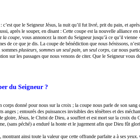
 c’est que le Seigneur Jésus, la nuit qu’il fut livré, prit du pain, et apr
si, après le souper, en disant : Cette coupe est la nouvelle alliance en m
z la coupe
, vous annoncez la mort du Seigneur jusqu’à ce qu’il vienne 
mes de ce que je dis. La coupe de bénédiction que
nous bénissons
, n’es
i
sommes
plusieurs, sommes un seul pain, un seul corps
, car nous part
ention sur les passages que nous venons de citer. Que le Seigneur vous 
per du Seigneur ?
on corps donné pour nous sur la croix ; la coupe nous parle de son sang
nts anges ; entourés des puissances invisibles des ténèbres et des méch
 gloire, Jésus, le Christ de Dieu, a souffert et est mort sur la croix d
, (sans péché) a enduré la honte et le jugement afin que Dieu fût glorif
, montrant ainsi toute la valeur que cette offrande parfaite a à ses yeux.