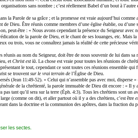
s organisations sans nombre ; c’est réellement Babel d’un bout à l’autre
ans la Parole de sa grâce ; et la promesse est vraie aujourd’hui comme au
 de Dieu. Être réunis comme membres d’une église établie, ou d’une soci
n, peut-être : « Nous avons cependant la présence du Seigneur avec nous
prédication de la parole de Dieu, et le chant de ses louanges, etc. Mais l
x ou trois, vous ne connaîtrez jamais la réalité de cette précieuse vérité
réunis au nom du Seigneur, doit être de nous souvenir de lui dans sa mo
ieu, et
Christ est là
. La chose est vraie pour toutes les réunions de chrét
résentant le tout, cependant ce sont toutes ces réunions ensemble qui f
rist se trouvent
sur le vrai terrain
de
l’Église de Dieu.
persés (Jean 11:49-52). « Celui qui n’assemble pas avec moi, disperse » 
nérale de la chrétienté, la parole immuable de Dieu dit encore : « Il y a
 pas tant qu’il sera sur la terre (
Éph
. 4:3). Tous les chrétiens sont un av
s large (comme on dit), et aller partout où il y a des chrétiens, c’est être
e
ant dans la doctrine et la communion des apôtres, dans la fraction du pai
ser les sectes.