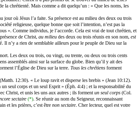
 de la chrétienté. Mais comme a dit quelqu’un : « Que les noms, les
 jour où Jésus l’a faite. Sa présence est au milieu des deux ou trois
été religieuse, quelque bonne que soit l’intention, n’est pas la
 ». Comme individus, je l’accorde. Cela est vrai de tout chrétien, et
a présence de Christ,
au milieu
des deux ou trois réunis en son nom,
est
. Il n’y a rien de semblable ailleurs pour le peuple de Dieu sur la
rt. Les deux ou trois, ou vingt, ou trente, ou deux ou trois cents
iens assemblés ainsi sur la surface du globe. Bien qu’il y ait des
orment l’Église de Dieu sur la terre.
Tous les chrétiens
forment
(
Matth
. 12:30). « Le loup ravit et disperse les brebis » (Jean 10:12).
 un seul corps et un seul Esprit » (
Éph
. 4:4) ; et la responsabilité du
ec Christ, et unis les uns aux autres ; ils forment
un seul corps
(Col.
ncore sectaire
(*)
.
Se réunir au nom du Seigneur, reconnaissant
n et les prières, c’est être
non sectaire
. Cher lecteur, quel est votre