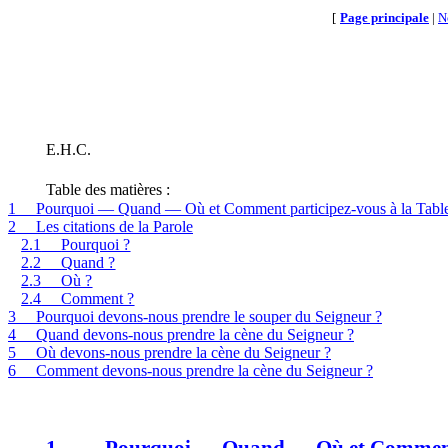
[
Page principale
|
N
E.H.C.
Table des matières :
1
Pourquoi — Quand — Où et Comment participez-vous à la Table
2
Les citations de la Parole
2.1
Pourquoi ?
2.2
Quand ?
2.3
Où ?
2.4
Comment ?
3
Pourquoi devons-nous prendre le souper du Seigneur ?
4
Quand devons-nous prendre la cène du Seigneur ?
5
Où devons-nous prendre la cène du Seigneur ?
6
Comment devons-nous prendre la cène du Seigneur ?