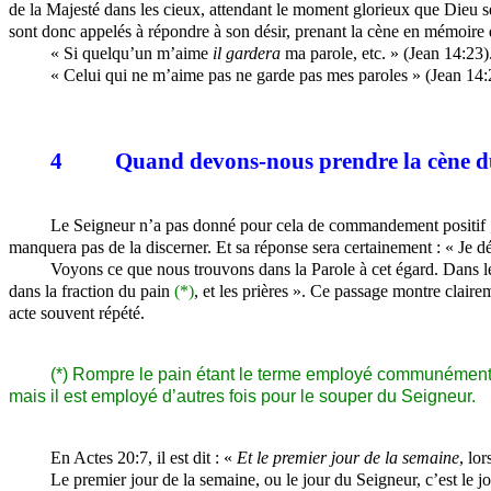
de la Majesté dans les cieux, attendant le moment glorieux que Dieu se
sont donc appelés à répondre à son désir, prenant la cène en mémoire 
« Si quelqu’un m’aime
il gardera
ma parole, etc. » (Jean 14:23)
« Celui qui ne m’aime pas ne garde pas mes paroles » (Jean 14:
4
Quand devons-nous prendre la cène d
Le Seigneur n’a pas donné pour cela de commandement positif ; mai
manquera pas de la discerner. Et sa réponse sera certainement : « Je d
Voyons ce que nous trouvons dans la Parole à cet égard. Dans les
dans la fraction du pain
(*)
, et les prières ». Ce passage montre clair
acte souvent répété.
(*) Rompre le pain étant le terme employé communément, p
mais il est employé d’autres fois pour le souper du Seigneur.
En Actes 20:7, il est dit : «
Et le premier jour de la semaine
, lo
Le premier jour de la semaine, ou le jour du Seigneur, c’est le jou