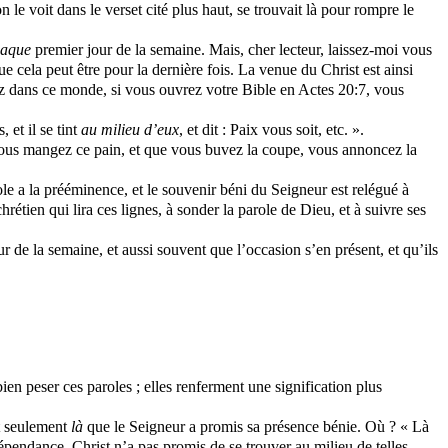
le voit dans le verset cité plus haut, se trouvait là pour rompre le
haque
premier jour de la semaine. Mais, cher lecteur, laissez-moi vous
que cela peut être pour la dernière fois. La venue du Christ est ainsi
rez dans ce monde, si vous ouvrez votre Bible en Actes 20:7, vous
, et il se tint
au
milieu d’eux
, et dit : Paix vous soit, etc. ».
us mangez ce pain, et que vous buvez la coupe, vous annoncez la
e a la prééminence, et le souvenir béni du Seigneur est relégué à
tien qui lira ces lignes, à sonder la parole de Dieu, et à suivre ses
 de la semaine, et aussi souvent que l’occasion s’en présent, et qu’ils
en peser ces paroles ; elles renferment une signification plus
t seulement
là
que le Seigneur a promis sa présence bénie. Où ? « Là
épendance. Christ n’a pas promis de se trouver au milieu de telles