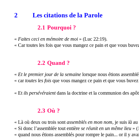
2
Les citations de la Parole
2.1
Pourquoi ?
«
Faites ceci en mémoire de moi
» (Luc 22:19).
« Car toutes les fois que vous mangez ce pain et que vous buve
2.2
Quand ?
«
Et le premier jour de la semaine
lorsque nous étions assemblés
«
car
toutes les fois
que vous mangez ce pain et que vous buvez 
« Et
ils persévéraient
dans la doctrine et la communion des apôtre
2.3
Où ?
« Là où deux ou trois sont
assemblés en mon nom
, je suis
là
au 
« Si donc l’assemblée tout entière
se réunit en un même lieu
» (1
«
quand
nous étions assemblés pour rompre le pain... or il y a