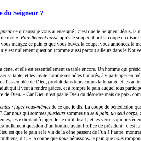
e du Seigneur ?
eigneur
ce qu’aussi je vous ai enseigné : c’est que le Seigneur Jésus, la nui
 de moi ».
Pareillement aussi
, après le souper, il prit la coupe en disan
ue vous mangez ce pain et que vous buvez la coupe, vous annoncez la mo
 n’y est nullement question (comme aussi partout ailleurs dans le Nouv
 la cène, et elle est essentiellement sa table encore. Un homme qui présid
ser sa table, et
les invite
comme ses hôtes honorés, à y participer en mé
 l’assemblée de Dieu, produit dans leurs cœurs la louange et les action
onduit qui il veut à rendre grâces, et à rompre le pain auquel tous particip
oire de Dieu. « Car Dieu n’est pas le Dieu du désordre mais de paix, com
gentes : jugez vous-mêmes
de ce que je dis. La coupe de bénédiction q
 ? Car
nous
qui sommes
plusieurs
sommes un
seul pain
,
un
seul corps
,
tes, les exhortant à juger de ce qu’il disait ; et les versets qui précè
est nullement question d’un homme ayant l’office de président : c’est l
ieu est que le pain et le vin de la cène passent de l’un à l’autre, montr
rinthiens, dit : « la coupe que
nous
bénissons, le pain que
nous
rompons