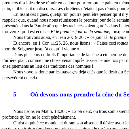
premiers disciples de se réunir en ce jour pour rompre le pain en mémoi
pain, et il leur fit un discours. Les chrétiens n’étaient pas réunis pou
En lisant ces lignes, quelqu’un pourra peut-être penser qu’il n’y
rappeler que, quand nous nous réunissons le premier jour de la semai
présentée dans la Parole afin que les rachetés soient gardés dans l’att
trouverez qu’il est écrit : «
Et le premier jour de la semaine
,
lorsque n
Nous trouvons aussi, en Jean 20:19-26 : « ce jour-là,
le premier
Et encore, en 1 Cor. 11:25, 26, nous lisons : « Faites ceci
toutes 
mort du Seigneur jusqu’à ce qu’il vienne ».
Dans plusieurs endroits l’importance de la cène a été perdue de
l’arrière-plan, comme une chose venant après le service une fois par m
enseignements au lieu des traditions des hommes !
Nous voyons donc par les passages déjà cités que le désir du Sei
persévèrent en cela.
5
Où devons-nous prendre la cène du Se
Nous lisons en
Matth
. 18:20 : « Là
où
deux ou trois sont assem
profonde qu’on ne le croit généralement.
Christ a quitté ce monde, et durant son absence il désire avoir 
où deux ou trois » (ou deux ou trois cents, suivant le cas) « sont ass