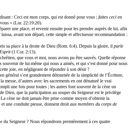
s, disant : Ceci est mon corps, qui est donné pour vous ;
faites ceci
en
 vous » (Luc 22:19:20).
préparer une place, et revenir ensuite pour les prendre auprès de lui, afin
r laissa, avant son départ, cette simple et affectueuse recommandation :
 pris sa place à la droite de Dieu (Rom. 6:4). Depuis la gloire, il
parle
Esprit
(1 Cor. 2:13).
ur chrétien, que vous et moi, nous avons pu être sauvés. Quelle réponse
us souvenir de lui-même qui nous a aimés, et qui s’est donné pour nous
 cette joie, en négligeant de répondre à son désir ?
 en général s’est grandement détournée de la simplicité de l’Écriture,
 la messe, d’autres avec les sacrements en ont dénaturé le vrai
ompli une fois pour toutes ; les autres font souvent de la cène un
 Dieu, que la participation au souper du Seigneur est le privilège
. La cène ne doit jamais être prise comme moyen d’obtenir la
 et une conduite pieuse, donnent droit
aux membres du corps de
ène du Seigneur ? Nous répondrons premièrement à ces quatre