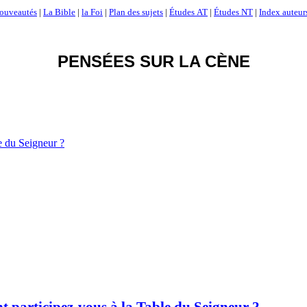
ouveautés
|
La Bible
|
la Foi
|
Plan des sujets
|
Études AT
|
Études NT
|
Index auteur
PENSÉES SUR LA CÈNE
 du Seigneur ?