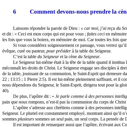
6
Comment devons-nous prendre la cèn
Laissons répondre la parole de Dieu :
« car moi, j’ai reçu du S
et dit : « Ceci est mon corps qui est pour vous ;
faites ceci
en mémoire
les fois que vous la boirez, en mémoire de moi. Car toutes les fois q
Si vous considérez soigneusement ce passage, vous verrez qu’il
évêque, curé ou pasteur,
pour présider
à la table du Seigneur.
C’est la table
du Seigneur
et la cène
du Seigneur
.
Le Seigneur lui-même était à la tête de la table quand il institua
méconnaît les droits de Christ. Le Seigneur engage ses disciples à dres
de la table, jouissant de sa communion, le
Saint-Esprit
qui demeure dans
22 ; 13:15 ; 1 Pierre 2:5). Il est lui-même pleinement suffisant, et il c
nous dépendons du Seigneur, le
Saint-Esprit
, dirigera tout pour la gl
40).
De plus, l’apôtre dit : «
Je parle comme à des personnes intelli
pain que
nous
rompons, n’est-il pas la communion du corps de Christ
L’apôtre s’adresse aux chrétiens comme à des personnes intelligen
Seigneur. Le pluriel est constamment employé, montrant ainsi qu’il n’
sommes
plusieurs
sommes
un seul
pain, un seul corps. La pensée de D
Il est important de remarquer aussi que l’apôtre, écrivant aux Co