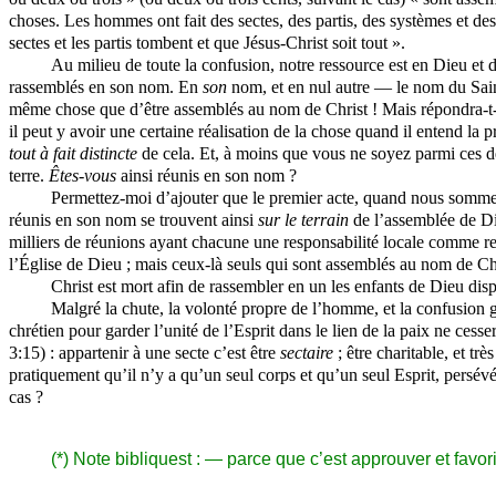
choses. Les hommes ont fait des sectes, des partis, des systèmes et de
sectes et les partis tombent et que Jésus-Christ soit tout ».
Au milieu de toute la confusion, notre ressource est en Dieu et d
rassemblés en son nom. En
son
nom, et en nul autre — le nom du Saint
même chose que d’être assemblés au nom de Christ ! Mais répondra-t-o
il peut y avoir une certaine réalisation de la chose quand il entend la 
tout à fait distincte
de cela. Et, à moins que vous ne soyez parmi ces deu
terre.
Êtes-vous
ainsi réunis en son nom ?
Permettez-moi d’ajouter que le premier acte, quand nous sommes 
réunis en son nom se trouvent ainsi
sur le terrain
de l’assemblée de D
milliers de réunions ayant chacune une responsabilité locale comme rep
l’Église de Dieu ; mais ceux-là seuls qui sont assemblés au nom de Ch
Christ est mort afin de rassembler en un les enfants de Dieu dis
Malgré la chute, la volonté propre de l’homme, et la confusion gé
chrétien pour garder l’unité de l’Esprit dans le lien de la paix ne cessera
3:15) : appartenir à une secte c’est être
sectaire
; être charitable, et trè
pratiquement qu’il n’y a qu’un seul corps et qu’un seul Esprit, persévér
cas ?
(*) Note
bibliquest
: — parce que c’est approuver et favori