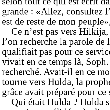
selon tout ce qui est écrit da
grande : «Allez, consultez l
est de reste de mon peuple», 
Ce n’est pas vers
Hilkija
,
l’on recherche la parole de l
qualifiait pas pour ce serv
vivait en ce temps là,
Soph
.
recherché. Avait-il en ce m
tourne vers
Hulda
, la proph
grâce avait
préparé
pour ce 
Qui était
Hulda
?
Hulda
s