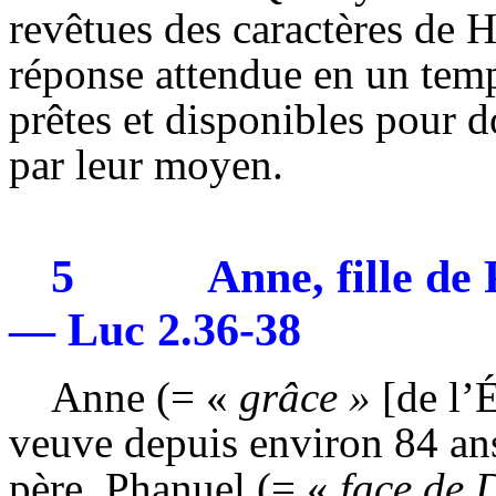
revêtues des caractères de
H
réponse attendue en un temp
prêtes et disponibles pour d
par leur moyen.
5
Anne, fille de
— Luc 2.36-38
Anne (= «
grâce »
[de l’Ét
veuve depuis environ 84 ans
père,
Phanuel
(= «
face de 