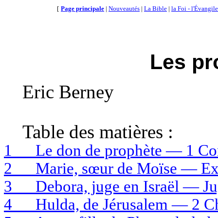
[
Page principale
|
Nouveautés
|
La Bible
|
la Foi - l'Évangile
Les pr
Eric
Berney
Table des matières :
1
Le don de prophète — 1 Cor
2
Marie, sœur de Moïse — Ex
3
Debora, juge en Israël — Ju
4
Hulda, de Jérusalem — 2 Ch