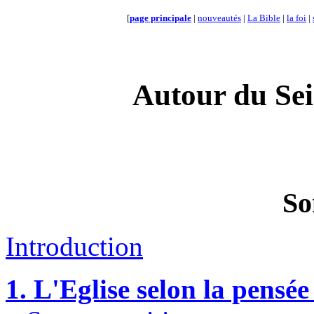
[
page principale
|
nouveautés
|
La Bible
|
la foi
|
Autour du Sei
So
Introduction
1. L'Eglise selon la pensée