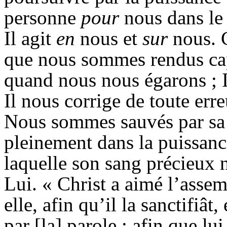
personne
pour
nous dans le c
Il agit
en
nous et
sur
nous. C
que nous sommes rendus cap
quand nous nous égarons ; Il
Il nous corrige de toute erre
Nous sommes sauvés par sa v
pleinement dans la puissance
laquelle son sang précieux n
Lui. « Christ a aimé l’assem
elle, afin qu’il la sanctifiât
par [la] parole ; afin que lu