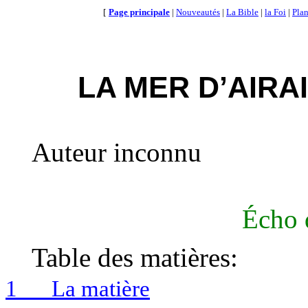
[
Page principale
|
Nouveautés
|
La Bible
|
la Foi
|
Plan
LA MER D’AIRAI
Auteur inconnu
Écho 
Table des matières:
1
La matière