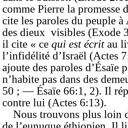
comme Pierre la promesse d’
cite les paroles du peuple à
des dieux
visibles (Exode 32
il cite « ce
qui est écrit
au l
l’infidélité d’Israël (Actes
ajoute des paroles d’
Ésaïe
p
n’habite pas dans des demeu
50 ; —
Ésaïe
66:1, 2). Il ré
contre lui (Actes 6:13).
Nous trouvons plus loin d
de l’eunuque éthiopien. Il l