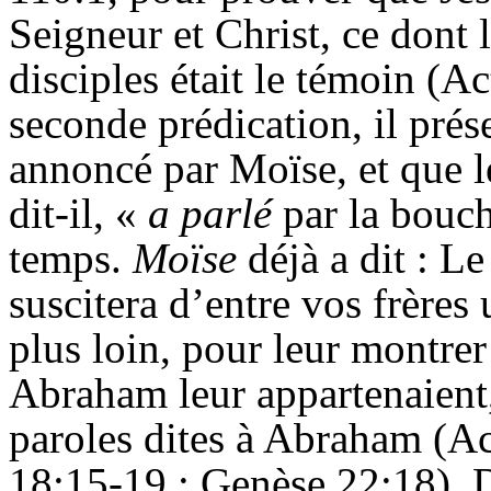
Seigneur et Christ, ce dont l
disciples était le témoin (A
seconde prédication, il pré
annoncé par Moïse, et que l
dit-il, «
a parlé
par la bouch
temps.
Moïse
déjà a dit : L
suscitera d’entre vos frère
plus loin, pour leur montre
Abraham leur appartenaient,
paroles dites à Abraham (
18:15-19 ; Genèse 22:18). D