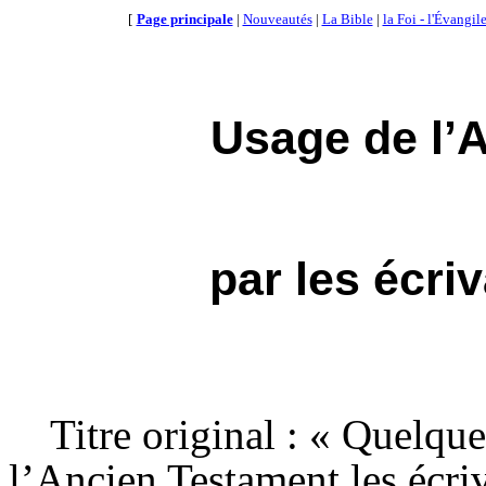
[
Page principale
|
Nouveautés
|
La Bible
|
la Foi - l'Évangil
Usage de l’
A
par
les écri
Titre original : « Quelqu
l’
Ancien
Testament les écri