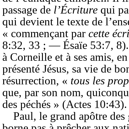
passage de
l’
Écriture
qui pa
qui devient le texte de l’en
« commençant par
cette écr
8:32, 33 ; —
Ésaïe
53:7, 8)
à Corneille et à ses amis, en
présenté Jésus, sa vie de bon
résurrection, «
tous les pro
que, par son nom, quiconque 
des péchés » (Actes 10:43).
Paul, le grand apôtre des g
borne pas à prêcher aux nati