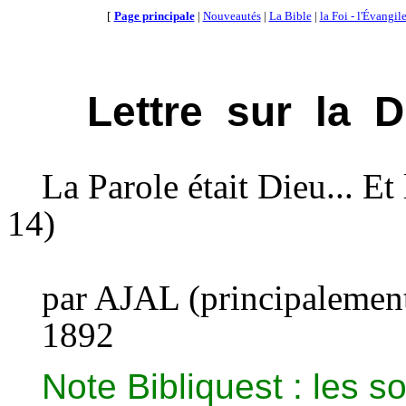
[
Page principale
|
Nouveautés
|
La Bible
|
la Foi - l'Évangil
Lettre
sur
la
D
La Parole était Dieu... Et
14)
par
AJAL
(principalemen
1892
Note Bibliquest : les so