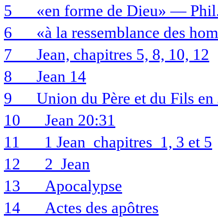
5
«en forme de Dieu» — Phil.
6
«à la ressemblance des ho
7
Jean, chapitres 5, 8, 10, 12
8
Jean 14
9
Union du Père et du Fils en
10
Jean 20:31
11
1 Jean
chapitres
1, 3 et 5
12
2
Jean
13
Apocalypse
14
Actes des apôtres