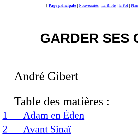
[
Page principale
|
Nouveautés
|
La Bible
|
la Foi
|
Plan
GARDER SES
André Gibert
Table des matières :
1
Adam en Éden
2
Avant Sinaï