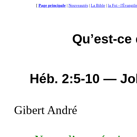
[
Page principale
|
Nouveautés
|
La Bible
|
la Foi - l'Évangil
Qu’est-ce
Héb
. 2:5-10 — Jo
Gibert
André