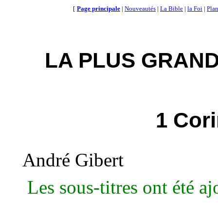
[
Page principale
|
Nouveautés
|
La Bible
|
la Foi
|
Plan
LA PLUS GRAND
1 Cori
André Gibert
Les sous-titres ont été a