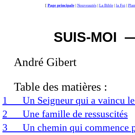
[
Page principale
|
Nouveautés
|
La Bible
|
la Foi
|
Plan
SUIS-MOI
André Gibert
Table des matières :
1
Un Seigneur qui a vaincu l
2
Une famille de ressuscités
3
Un chemin qui commence par