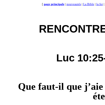
[
page principale
|
nouveautés
|
La Bible
|
la foi
|
RENCONTR
Luc 10:25
Que faut-il que j’aie 
éte